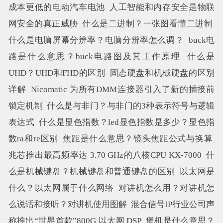
成本更低的电动汽车电池
人工智能和内存安全是物联
网安全的真正威胁
什么是二进制？一张图看懂二进制
什么是电脑屏幕分辨率？电脑分辨率怎么调？
buck电
路是什么意思？buck电路图及其工作原理
什么是
UHD？UHD和FHD的区别
固态硬盘和机械硬盘的区别
详解
Nicomatic 为所有DMM连接器引入了新的插接前
锁定机制
什么是与非门？与非门的3种表示符号与逻辑
表达式
什么是显色指数？led显色指数是多少？显色指
数ra和re区别
焦距是什么意思？镜头焦距公式与换算
兆芯推出最高频率达 3.70 GHz的八核CPU KX-7000
什
么是机械键盘？机械键盘和普通键盘的区别
以太网是
什么？以太网属于什么网络
对讲机怎么用？对讲机怎
么说话和接听？对讲机使用图解
混合信号IP行业公司声
称推出“世界首款”800G 以太网 DSP
煲机是什么意思？