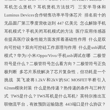
耳机怎么煲机？耳机煲机方法技巧
三安半导体和
Luminus Devices合作销售功率半导体芯片
排名前十的
无晶圆厂第三季度营收达到 447 亿美元
怎么解除手机
耳机模式？手机关闭耳机模式的方法
医疗应用传感器
在提高医疗设备性能方面发挥着基础性作用
什么是双
向可控硅？双向可控硅工作原理与作用
什么是usb调试
模式？华为/小米/Oppo/Vivo/手机usb调试在哪
二极管
符号是什么？二极管符号怎么看方向？二极管符号正负
极判断
多芯片系统解决了芯片复杂性，但功耗是一个
挑战
英飞凌将1.2kV和2kV的SiC MOSFET半桥引入
62mm模块封装
什么是热传递？热传递的条件与三种方
式
TWS是什么？TWS耳机是什么耳机?
英特尔推出互
联物流平台，有效预防运输隐患
443端口是什么协议？