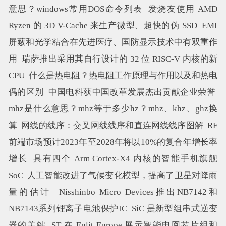
意思？windows常用DOS命令列表
发烧友使用 AMD
Ryzen 的 3D V-Cache 来生产微型、超快的伪 SSD
EMI
屏蔽和光学粘合在先进医疗、国防显示技术中有双重作
用
瑞萨推出采用其自行设计的 32 位 RISC-V 内核的新
CPU
什么是热电阻？热电阻工作原理与作用以及和热电
偶的区别
中国电科获中国改革发展杰出贡献企业荣誉
mhz是什么意思？mhz等于多少hz？mhz、khz、ghz换
算
网线的线序：交叉网线线序和直连网线线序图解
RF
前端市场预计2023年至2028年将以10%的复合年增长率
增长
具有四个 Arm Cortex-X4 内核的智能手机旗舰
SoC
人工智能改进了气候变化模型，提高了卫星对降雨
量的估计
Nisshinbo Micro Devices推出NB7142和
NB7143系列锂离子电池保护IC
SiC 是新型组串式逆变
器的关键
ST 在​​ Enlit Europe 展示智能电网芯片组和