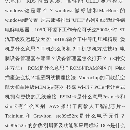
先地位
RDS 推出紧凑、高性能 OLED 显示模块
windows键是哪个？windows徽标键和MacBook的
windows键位置
尼吉康将推出“UTH”系列引线型线性铝
电解电容器，105℃环境下工作寿命可长达5000小时
ST
汽车级双运算放大器TSB182融合了中等电压和精度
煲
机是什么意思？耳机怎么煲机？耳机煲机方法技巧
电
脑设备管理器在哪里？设备管理器怎么打开？（3种实
用方法）
ROM是什么意思？ROM和RAM的区别
网线
插座怎么接？墙壁网线插座接法
Microchip的四款航空
航天和军用级MEMS振荡器
技嘉 Wi-Fi 7 PCIe 卡让台式
机拥有更快的无线连接
ESIM卡是什么意思?esim卡和
sim卡有什么区别
AWS 推出了两款人工智能芯片--
Trainium 和 Graviton
stc89c52rc是什么电子元件？
stc89c52rc的参数/引脚图及功能和应用领域
DOS是什么